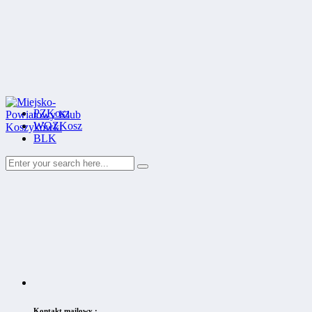
PZKosz
WOZKosz
BLK
Kontakt mailowy :