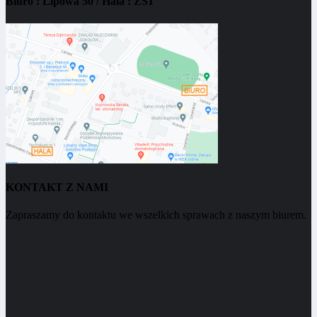
Biuro : Lipowa 50 / Hala : ZS1
KONTAKT Z NAMI
Zapraszamy do kontaktu we wszelkich sprawach z naszym biurem.