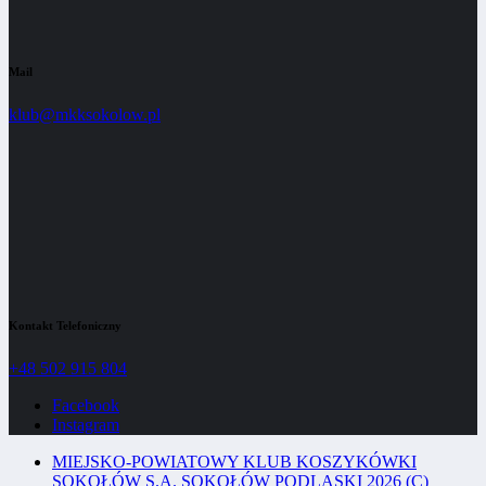
Mail
klub@mkksokolow.pl
Kontakt Telefoniczny
+48 502 915 804
Facebook
Instagram
MIEJSKO-POWIATOWY KLUB KOSZYKÓWKI
SOKOŁÓW S.A. SOKOŁÓW PODLASKI 2026 (C)