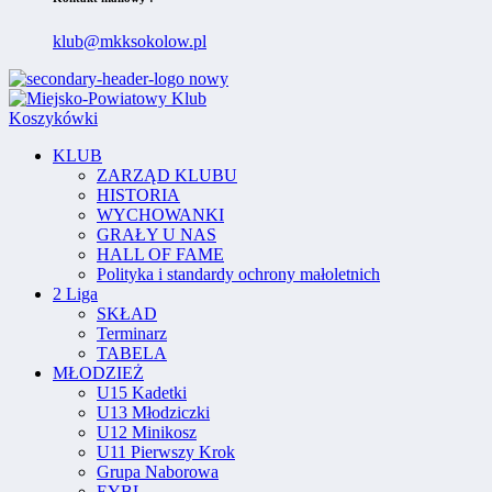
klub@mkksokolow.pl
KLUB
ZARZĄD KLUBU
HISTORIA
WYCHOWANKI
GRAŁY U NAS
HALL OF FAME
Polityka i standardy ochrony małoletnich
2 Liga
SKŁAD
Terminarz
TABELA
MŁODZIEŻ
U15 Kadetki
U13 Młodziczki
U12 Minikosz
U11 Pierwszy Krok
Grupa Naborowa
EYBL